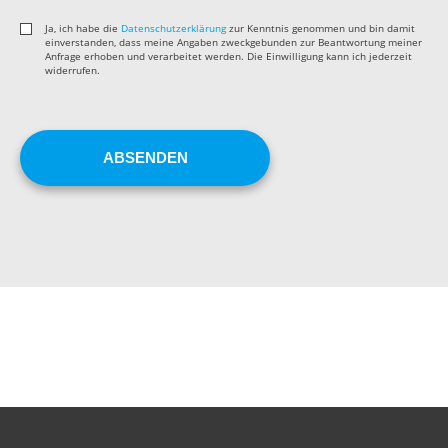
Ja, ich habe die
Datenschutzerklärung
zur Kenntnis genommen und bin damit
einverstanden, dass meine Angaben zweckgebunden zur Beantwortung meiner
Anfrage erhoben und verarbeitet werden. Die Einwilligung kann ich jederzeit
widerrufen.